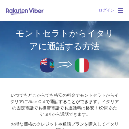
ログイン
Togg
navig
モントセラトからイタリ
アに通話する方法
いつでもどこからでも格安の料金でモントセラトからイ
タリアにViber Outで通話することができます。
イタリア
の固定電話でも携帯電話でも通話料は格安！1分間あた
り1.9 ¢から通話できます。
お得な価格のクレジットや通話プランを購入してイタリ