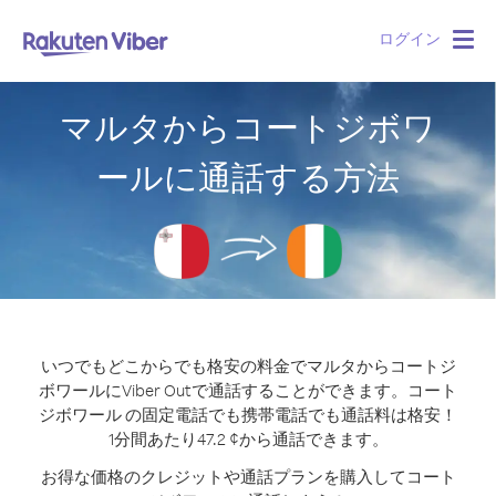
ログイン
Togg
navig
マルタからコートジボワ
ールに通話する方法
いつでもどこからでも格安の料金でマルタからコートジ
ボワールにViber Outで通話することができます。
コート
ジボワール の固定電話でも携帯電話でも通話料は格安！
1分間あたり47.2 ¢から通話できます。
お得な価格のクレジットや通話プランを購入してコート