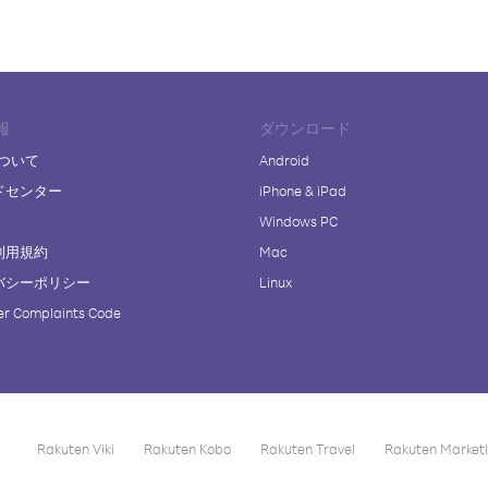
報
ダウンロード
について
Android
ドセンター
iPhone & iPad
Windows PC
利用規約
Mac
バシーポリシー
Linux
r Complaints Code
Rakuten Viki
Rakuten Kobo
Rakuten Travel
Rakuten Market