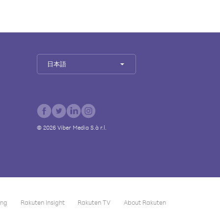
日本語
©
2026
Viber Media S.à r.l.
ing
Rakuten Insight
Rakuten TV
About Rakuten