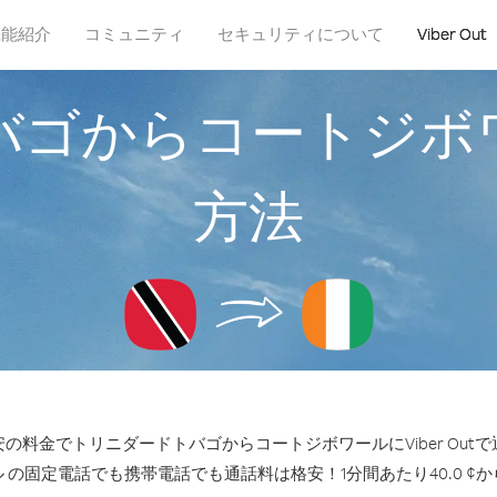
機能紹介
コミュニティ
セキュリティについて
Viber Out
バゴからコートジボ
方法
の料金でトリニダードトバゴからコートジボワールにViber Out
 の固定電話でも携帯電話でも通話料は格安！1分間あたり40.0 ¢