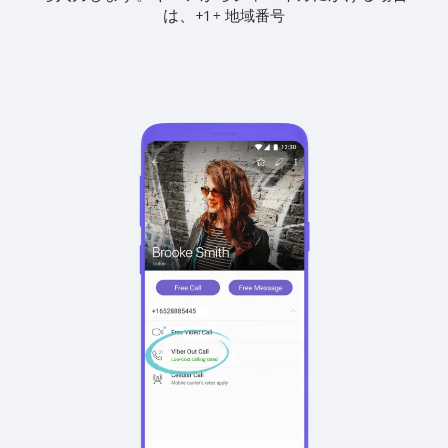
は、
+
+
1
地域番号