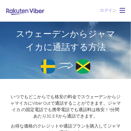
ログイン
Togg
navig
スウェーデンからジャマ
イカに通話する方法
いつでもどこからでも格安の料金でスウェーデンからジ
ャマイカにViber Outで通話することができます。
ジャマ
イカ の固定電話でも携帯電話でも通話料は格安！1分間
あたり32.5 ¢から通話できます。
お得な価格のクレジットや通話プランを購入してジャマ