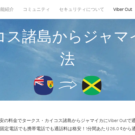
機能紹介
コミュニティ
セキュリティについて
Viber Out
コス諸島からジャマ
法
の料金でタークス・カイコス諸島からジャマイカにViber Out
の固定電話でも携帯電話でも通話料は格安！1分間あたり26.0 ¢から