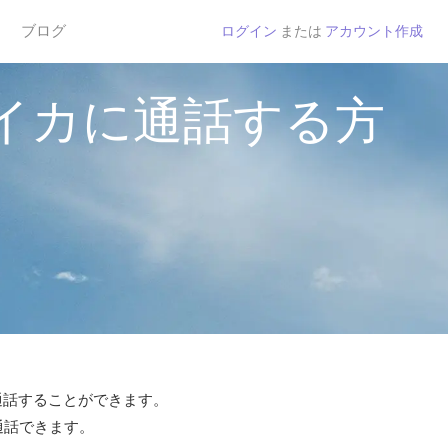
ブログ
ログイン
または
アカウント作成
イカに通話する方
で通話することができます。
通話できます。