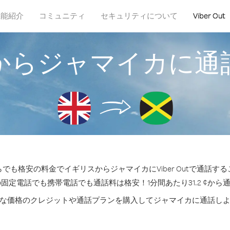
機能紹介
コミュニティ
セキュリティについて
Viber Out
からジャマイカに通
でも格安の料金でイギリスからジャマイカにViber Outで通話す
の固定電話でも携帯電話でも通話料は格安！1分間あたり31.2 ¢から
な価格のクレジットや通話プランを購入してジャマイカに通話し