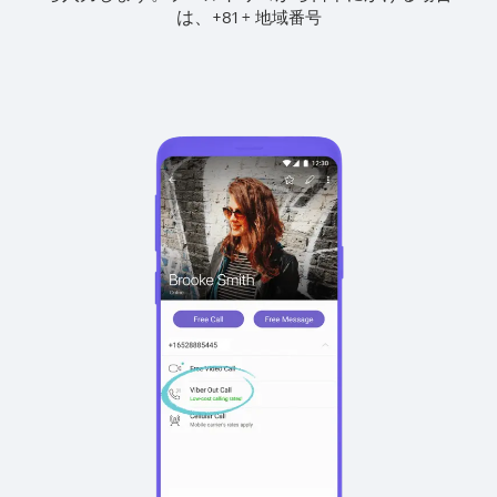
は、
+
+
81
地域番号