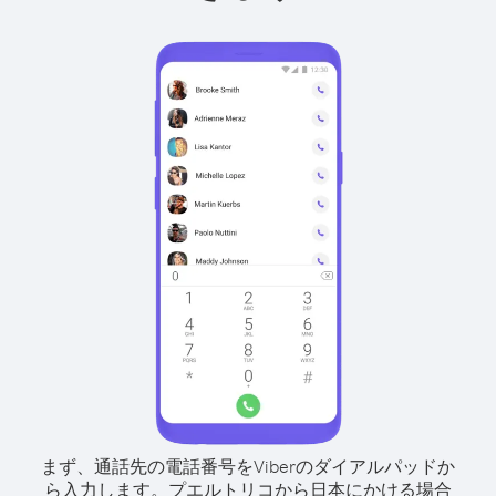
まず、通話先の電話番号をViberのダイアルパッドか
ら入力します。
プエルトリコから日本にかける場合