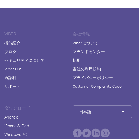
VIBER
会社情報
機能紹介
Viberについて
ブログ
ブランドセンター
セキュリティについて
採用
Viber Out
当社の利用規約
通話料
プライバシーポリシー
サポート
Customer Complaints Code
ダウンロード
日本語
Android
iPhone & iPad
Windows PC