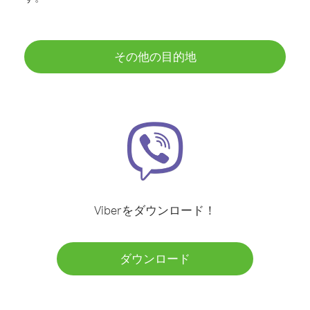
その他の目的地
Viberをダウンロード！
ダウンロード