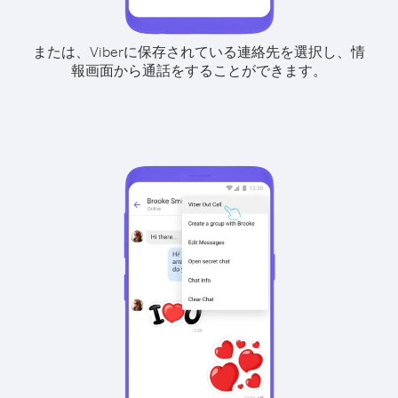
または、Viberに保存されている連絡先を選択し、情
報画面から通話をすることができます。