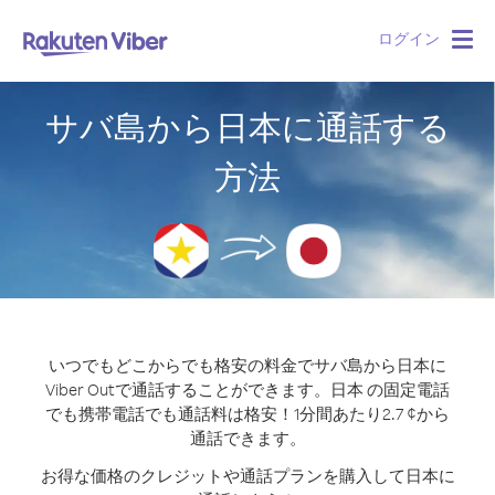
ログイン
Togg
navig
サバ島から日本に通話する
方法
いつでもどこからでも格安の料金でサバ島から日本に
Viber Outで通話することができます。
日本 の固定電話
でも携帯電話でも通話料は格安！1分間あたり2.7 ¢から
通話できます。
お得な価格のクレジットや通話プランを購入して日本に