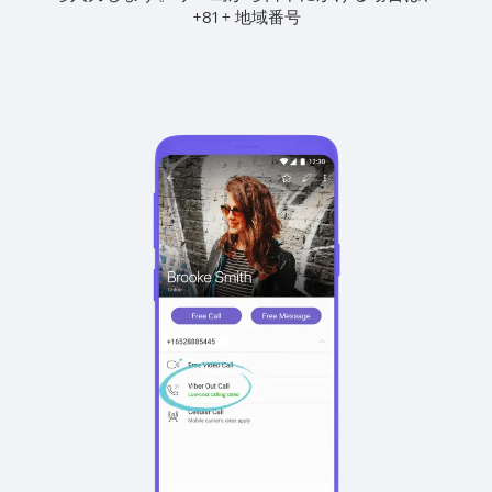
+
+
81
地域番号