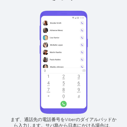
まず、通話先の電話番号をViberのダイアルパッドか
ら入力します。
サバ島から日本にかける場合は、