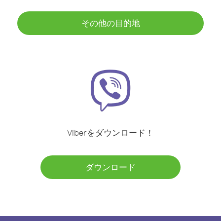
その他の目的地
Viberをダウンロード！
ダウンロード