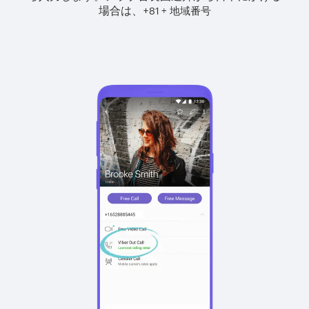
場合は、
+
+
81
地域番号