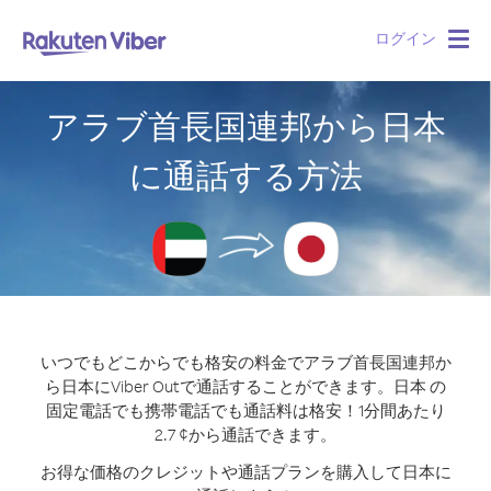
ログイン
Togg
navig
アラブ首長国連邦から日本
に通話する方法
いつでもどこからでも格安の料金でアラブ首長国連邦か
ら日本にViber Outで通話することができます。
日本 の
固定電話でも携帯電話でも通話料は格安！1分間あたり
2.7 ¢から通話できます。
お得な価格のクレジットや通話プランを購入して日本に