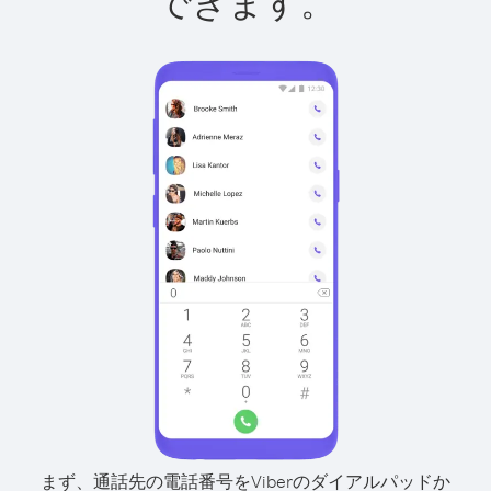
できます。
まず、通話先の電話番号をViberのダイアルパッドか