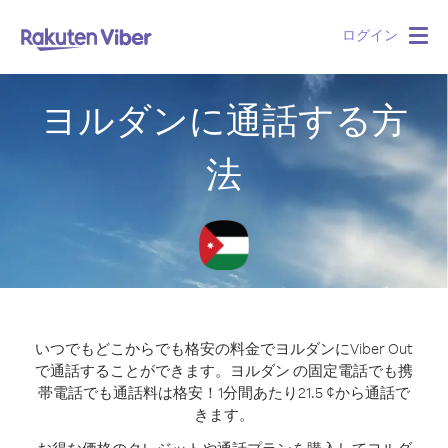
ログイン
Togg
navig
ヨルダンに通話する方
法
いつでもどこからでも格安の料金でヨルダンにViber Out
で通話することができます。
ヨルダン の固定電話でも携
帯電話でも通話料は格安！1分間あたり21.5 ¢から通話で
きます。