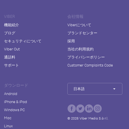
VIBER
会社情報
機能紹介
Viberについて
ブログ
ブランドセンター
セキュリティについて
採用
Viber Out
当社の利用規約
通話料
プライバシーポリシー
サポート
Customer Complaints Code
ダウンロード
日本語
Android
iPhone & iPad
Windows PC
Mac
©
2026
Viber Media S.à r.l.
Linux