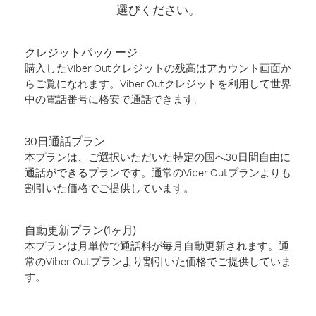
選びください。
クレジットパッケージ
購入したViber Outクレジットの残高はアカウント画面か
らご覧になれます。Viber Outクレジットを利用して世界
中の電話番号に格安で通話できます。
30日通話プラン
本プランは、ご選択いただいた特定の国へ30日間自由に
通話ができるプランです。通常のViber Outプランよりも
割引いた価格でご提供しています。
自動更新プラン(1ヶ月)
本プランは月単位で通話料が毎月自動更新されます。通
常のViber Outプランより割引いた価格でご提供していま
す。