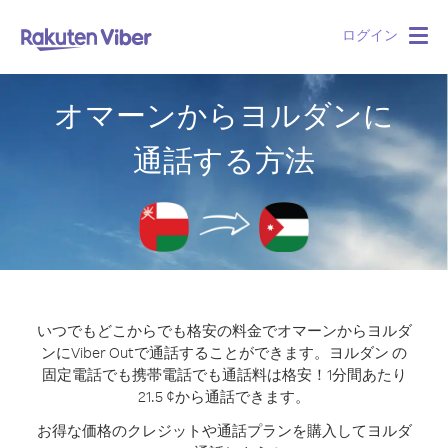
ログイン
Togg
navig
オマーンからヨルダンに
通話する方法
いつでもどこからでも格安の料金でオマーンからヨルダ
ンにViber Outで通話することができます。
ヨルダン の
固定電話でも携帯電話でも通話料は格安！1分間あたり
21.5 ¢から通話できます。
お得な価格のクレジットや通話プランを購入してヨルダ