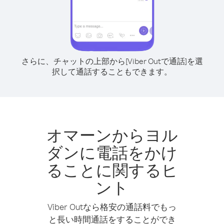
さらに、チャットの上部から[Viber Outで通話]を選
択して通話することもできます。
オマーンからヨル
ダンに電話をかけ
ることに関するヒ
ント
Viber Outなら格安の通話料でもっ
と長い時間通話をすることができ