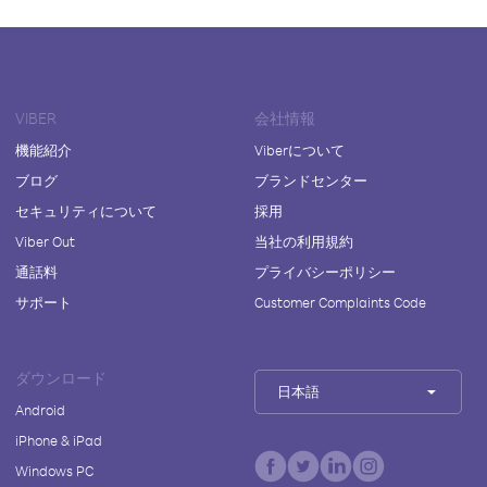
VIBER
会社情報
機能紹介
Viberについて
ブログ
ブランドセンター
セキュリティについて
採用
Viber Out
当社の利用規約
通話料
プライバシーポリシー
サポート
Customer Complaints Code
ダウンロード
日本語
Android
iPhone & iPad
Windows PC