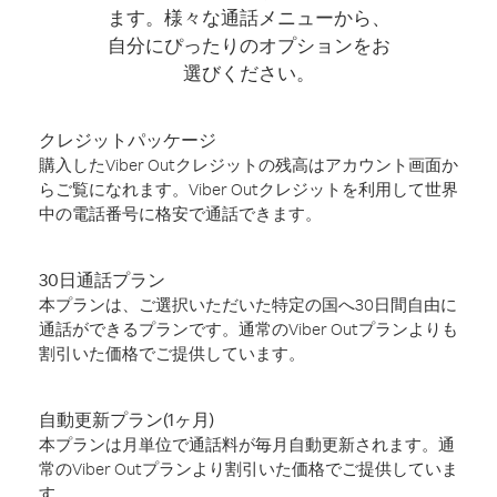
ます。様々な通話メニューから、
自分にぴったりのオプションをお
選びください。
クレジットパッケージ
購入したViber Outクレジットの残高はアカウント画面か
らご覧になれます。Viber Outクレジットを利用して世界
中の電話番号に格安で通話できます。
30日通話プラン
本プランは、ご選択いただいた特定の国へ30日間自由に
通話ができるプランです。通常のViber Outプランよりも
割引いた価格でご提供しています。
自動更新プラン(1ヶ月)
本プランは月単位で通話料が毎月自動更新されます。通
常のViber Outプランより割引いた価格でご提供していま
す。