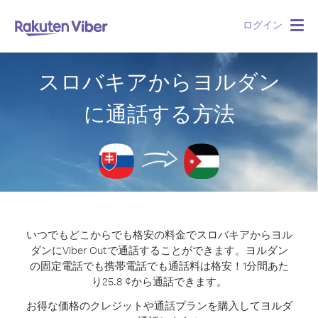
ログイン
Togg
navig
スロバキアからヨルダン
に通話する方法
いつでもどこからでも格安の料金でスロバキアからヨル
ダンにViber Outで通話することができます。
ヨルダン
の固定電話でも携帯電話でも通話料は格安！1分間あた
り25.8 ¢から通話できます。
お得な価格のクレジットや通話プランを購入してヨルダ