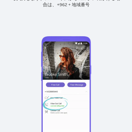
合は、
+
+
962
地域番号