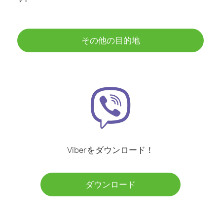
その他の目的地
Viberをダウンロード！
ダウンロード