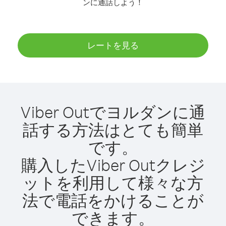
ンに通話しよう！
レートを見る
Viber Outでヨルダンに通
話する方法はとても簡単
です。
購入したViber Outクレジ
ットを利用して様々な方
法で電話をかけることが
できます。