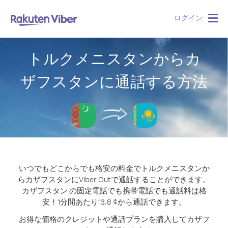
ログイン
Togg
navig
トルクメニスタンからカ
ザフスタンに通話する方法
いつでもどこからでも格安の料金でトルクメニスタンか
らカザフスタンにViber Outで通話することができます。
カザフスタン の固定電話でも携帯電話でも通話料は格
安！1分間あたり13.8 ¢から通話できます。
お得な価格のクレジットや通話プランを購入してカザフ