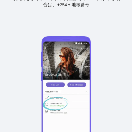
合は、
+
+
254
地域番号