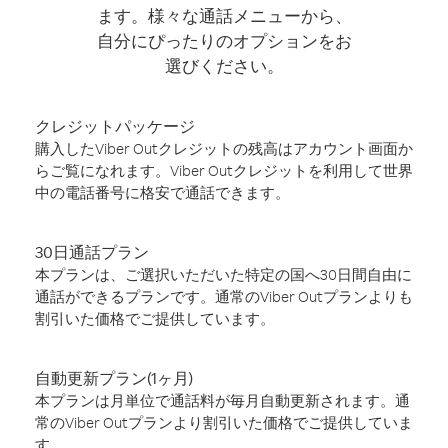
ます。様々な通話メニューから、
自分にぴったりのオプションをお
選びください。
クレジットパッケージ
購入したViber Outクレジットの残高はアカウント画面か
らご覧になれます。Viber Outクレジットを利用して世界
中の電話番号に格安で通話できます。
30日通話プラン
本プランは、ご選択いただいた特定の国へ30日間自由に
通話ができるプランです。通常のViber Outプランよりも
割引いた価格でご提供しています。
自動更新プラン(1ヶ月)
本プランは月単位で通話料が毎月自動更新されます。通
常のViber Outプランより割引いた価格でご提供していま
す。