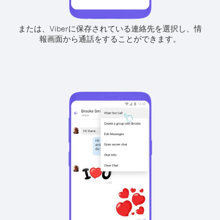
または、Viberに保存されている連絡先を選択し、情
報画面から通話をすることができます。