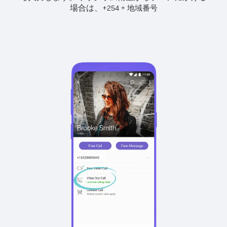
場合は、
+
+
254
地域番号