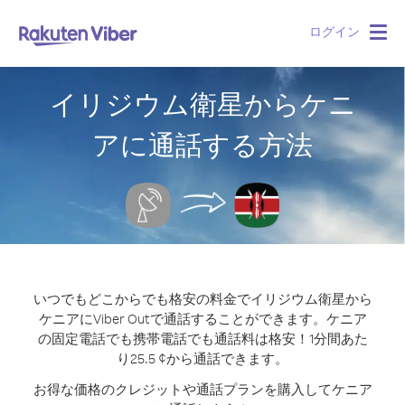
ログイン
Togg
navig
イリジウム衛星からケニ
アに通話する方法
いつでもどこからでも格安の料金でイリジウム衛星から
ケニアにViber Outで通話することができます。
ケニア
の固定電話でも携帯電話でも通話料は格安！1分間あた
り25.5 ¢から通話できます。
お得な価格のクレジットや通話プランを購入してケニア