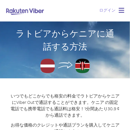
ログイン
Togg
navig
ラトビアからケニアに通
話する方法
いつでもどこからでも格安の料金でラトビアからケニア
にViber Outで通話することができます。
ケニア の固定
電話でも携帯電話でも通話料は格安！1分間あたり30.9 ¢
から通話できます。
お得な価格のクレジットや通話プランを購入してケニア