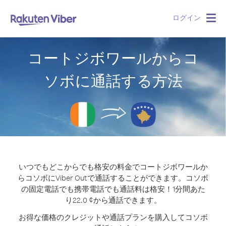
ログイン
Togg
navig
コートジボワールからコ
ソボに通話する方法
いつでもどこからでも格安の料金でコートジボワールか
らコソボにViber Outで通話することができます。
コソボ
の固定電話でも携帯電話でも通話料は格安！1分間あた
り22.0 ¢から通話できます。
お得な価格のクレジットや通話プランを購入してコソボ