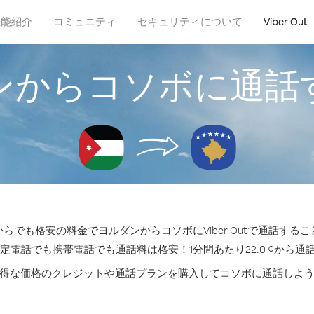
機能紹介
コミュニティ
セキュリティについて
Viber Out
ンからコソボに通話
らでも格安の料金でヨルダンからコソボにViber Outで通話する
固定電話でも携帯電話でも通話料は格安！1分間あたり22.0 ¢から通
得な価格のクレジットや通話プランを購入してコソボに通話しよ