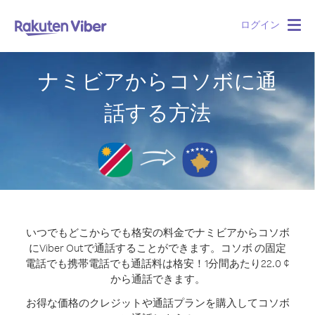
ログイン
Togg
navig
ナミビアからコソボに通
話する方法
いつでもどこからでも格安の料金でナミビアからコソボ
にViber Outで通話することができます。
コソボ の固定
電話でも携帯電話でも通話料は格安！1分間あたり22.0 ¢
から通話できます。
お得な価格のクレジットや通話プランを購入してコソボ