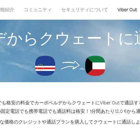
機能紹介
コミュニティ
セキュリティについて
Viber Out
デからクウェートに
も格安の料金でカーボベルデからクウェートにViber Outで通話
の固定電話でも携帯電話でも通話料は格安！1分間あたり12.0 ¢から
な価格のクレジットや通話プランを購入してクウェートに通話し