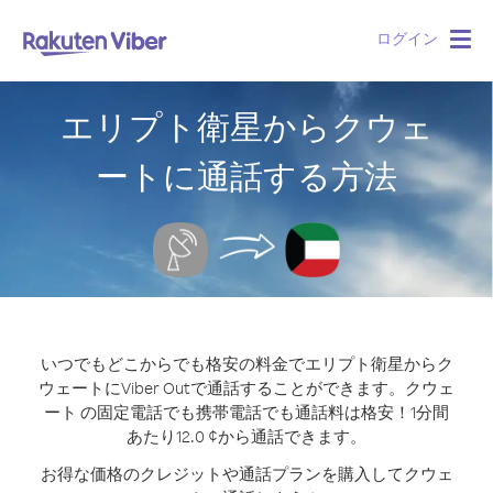
ログイン
Togg
navig
エリプト衛星からクウェ
ートに通話する方法
いつでもどこからでも格安の料金でエリプト衛星からク
ウェートにViber Outで通話することができます。
クウェ
ート の固定電話でも携帯電話でも通話料は格安！1分間
あたり12.0 ¢から通話できます。
お得な価格のクレジットや通話プランを購入してクウェ