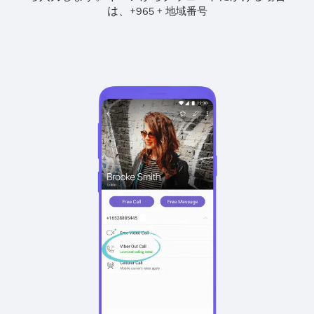
は、
+
+
965
地域番号