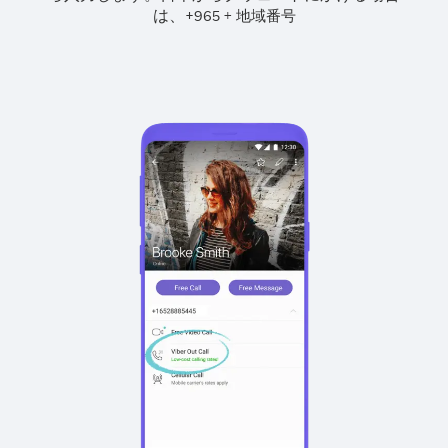
は、
+
+
965
地域番号