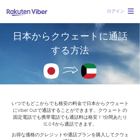
ログイン
Togg
navig
日本からクウェートに通話
する方法
いつでもどこからでも格安の料金で日本からクウェート
にViber Outで通話することができます。
クウェート の
固定電話でも携帯電話でも通話料は格安！1分間あたり
12.0 ¢から通話できます。
お得な価格のクレジットや通話プランを購入してクウェ