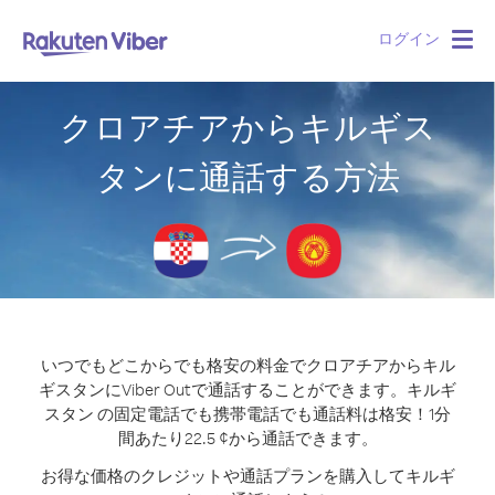
ログイン
Togg
navig
クロアチアからキルギス
タンに通話する方法
いつでもどこからでも格安の料金でクロアチアからキル
ギスタンにViber Outで通話することができます。
キルギ
スタン の固定電話でも携帯電話でも通話料は格安！1分
間あたり22.5 ¢から通話できます。
お得な価格のクレジットや通話プランを購入してキルギ