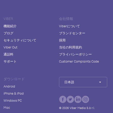
VIBER
会社情報
機能紹介
Viberについて
ブログ
ブランドセンター
セキュリティについて
採用
Viber Out
当社の利用規約
通話料
プライバシーポリシー
サポート
Customer Complaints Code
ダウンロード
日本語
Android
iPhone & iPad
Windows PC
Mac
©
2026
Viber Media S.à r.l.