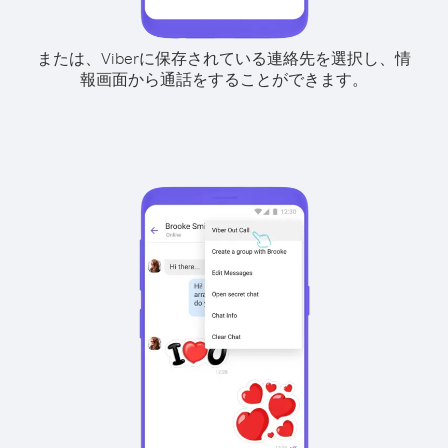
または、Viberに保存されている連絡先を選択し、情
報画面から通話をすることができます。