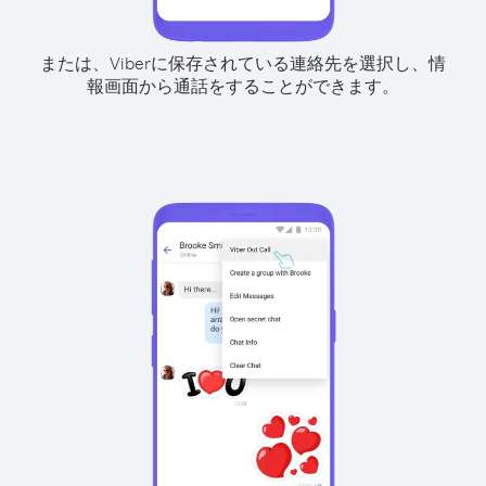
または、Viberに保存されている連絡先を選択し、情
報画面から通話をすることができます。