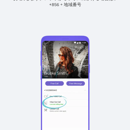
+
+
856
地域番号