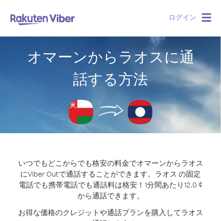
ログイン
Togg
navig
オマーンからラオスに通
話する方法
いつでもどこからでも格安の料金でオマーンからラオス
にViber Outで通話することができます。
ラオス の固定
電話でも携帯電話でも通話料は格安！1分間あたり12.0 ¢
から通話できます。
お得な価格のクレジットや通話プランを購入してラオス