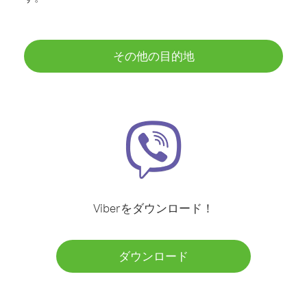
その他の目的地
Viberをダウンロード！
ダウンロード