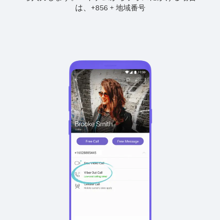
は、
+
+
856
地域番号