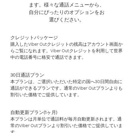
ます。様々な通話メニューから、
自分にぴったりのオプションをお
選びください。
クレジットパッケージ
購入したViber Outクレジットの残高はアカウント画面か
らご覧になれます。Viber Outクレジットを利用して世界
中の電話番号に格安で通話できます。
30日通話プラン
本プランは、ご選択いただいた特定の国へ30日間自由に
通話ができるプランです。通常のViber Outプランよりも
割引いた価格でご提供しています。
自動更新プラン(1ヶ月)
本プランは月単位で通話料が毎月自動更新されます。通
常のViber Outプランより割引いた価格でご提供していま
す。