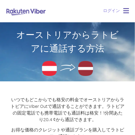
ログイン
Togg
navig
オーストリアからラトビ
アに通話する方法
いつでもどこからでも格安の料金でオーストリアからラ
トビアにViber Outで通話することができます。
ラトビア
の固定電話でも携帯電話でも通話料は格安！1分間あた
り20.4 ¢から通話できます。
お得な価格のクレジットや通話プランを購入してラトビ