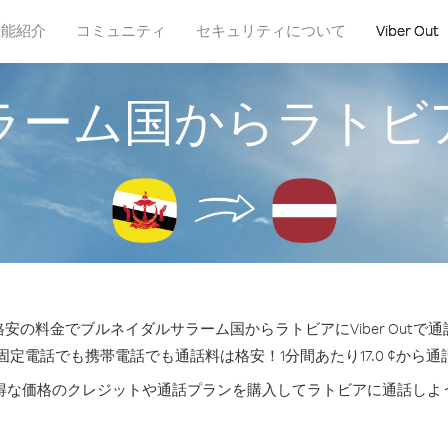
機能紹介
コミュニティ
セキュリティについて
Viber Out
ラーム国からラトビ
安の料金でブルネイダルサラーム国からラトビアにViber Outで
固定電話でも携帯電話でも通話料は格安！1分間あたり17.0 ¢から
得な価格のクレジットや通話プランを購入してラトビアに通話しよ