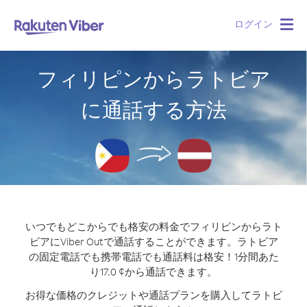
ログイン
Togg
navig
フィリピンからラトビア
に通話する方法
いつでもどこからでも格安の料金でフィリピンからラト
ビアにViber Outで通話することができます。
ラトビア
の固定電話でも携帯電話でも通話料は格安！1分間あた
り17.0 ¢から通話できます。
お得な価格のクレジットや通話プランを購入してラトビ