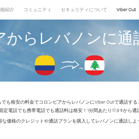
機能紹介
コミュニティ
セキュリティについて
Viber Out
アからレバノンに通
でも格安の料金でコロンビアからレバノンにViber Outで通話す
固定電話でも携帯電話でも通話料は格安！1分間あたり17.9 ¢から
得な価格のクレジットや通話プランを購入してレバノンに通話しよ