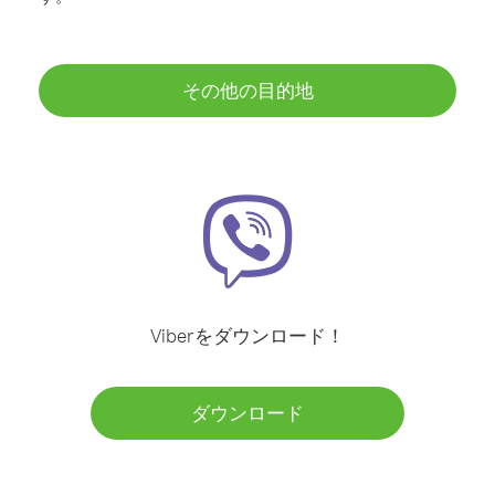
その他の目的地
Viberをダウンロード！
ダウンロード