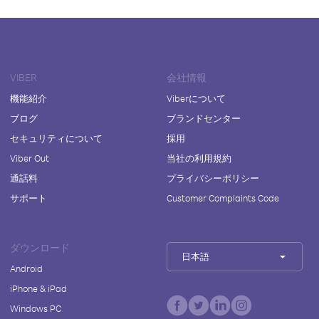
VIBER
会社情報
機能紹介
Viberについて
ブログ
ブランドセンター
セキュリティについて
採用
Viber Out
当社の利用規約
通話料
プライバシーポリシー
サポート
Customer Complaints Code
ダウンロード
日本語
Android
iPhone & iPad
Windows PC