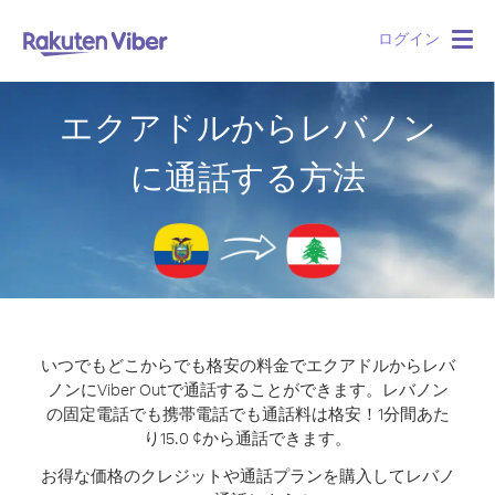
ログイン
Togg
navig
エクアドルからレバノン
に通話する方法
いつでもどこからでも格安の料金でエクアドルからレバ
ノンにViber Outで通話することができます。
レバノン
の固定電話でも携帯電話でも通話料は格安！1分間あた
り15.0 ¢から通話できます。
お得な価格のクレジットや通話プランを購入してレバノ