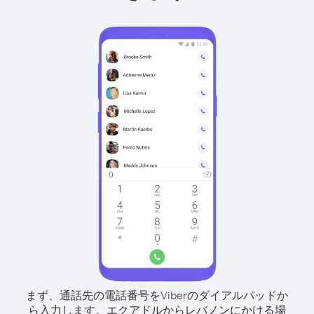
まず、通話先の電話番号をViberのダイアルパッドか
ら入力します。
エクアドルからレバノンにかける場