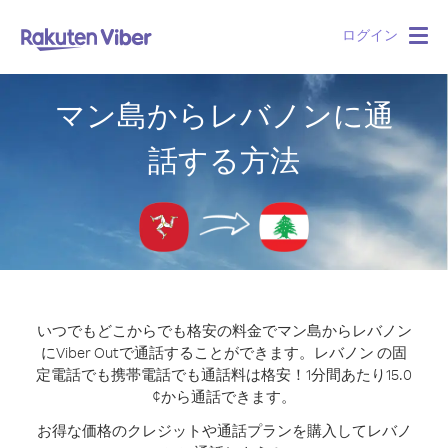
ログイン
Togg
navig
マン島からレバノンに通
話する方法
いつでもどこからでも格安の料金でマン島からレバノン
にViber Outで通話することができます。
レバノン の固
定電話でも携帯電話でも通話料は格安！1分間あたり15.0
¢から通話できます。
お得な価格のクレジットや通話プランを購入してレバノ