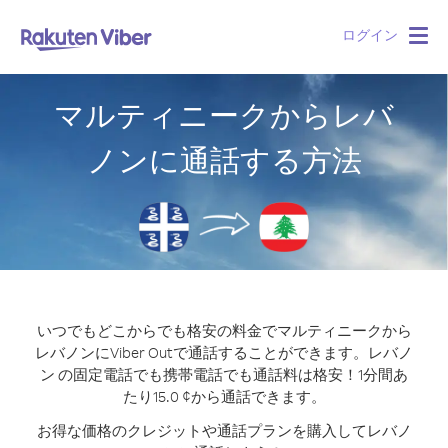
ログイン
Togg
navig
マルティニークからレバ
ノンに通話する方法
いつでもどこからでも格安の料金でマルティニークから
レバノンにViber Outで通話することができます。
レバノ
ン の固定電話でも携帯電話でも通話料は格安！1分間あ
たり15.0 ¢から通話できます。
お得な価格のクレジットや通話プランを購入してレバノ