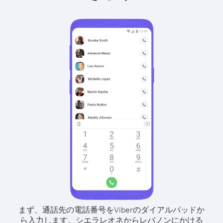
まず、通話先の電話番号をViberのダイアルパッドか
ら入力します。
シエラレオネからレバノンにかける