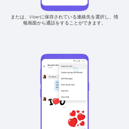
または、Viberに保存されている連絡先を選択し、情
報画面から通話をすることができます。