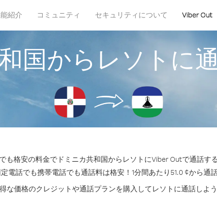
機能紹介
コミュニティ
セキュリティについて
Viber Out
和国からレソトに
も格安の料金でドミニカ共和国からレソトにViber Outで通話
固定電話でも携帯電話でも通話料は格安！1分間あたり51.0 ¢から通
得な価格のクレジットや通話プランを購入してレソトに通話しよ