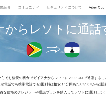
機能紹介
コミュニティ
セキュリティについて
Viber Out
ナからレソトに通話
らでも格安の料金でガイアナからレソトにViber Outで通話する
固定電話でも携帯電話でも通話料は格安！1分間あたり51.0 ¢から通
得な価格のクレジットや通話プランを購入してレソトに通話しよ