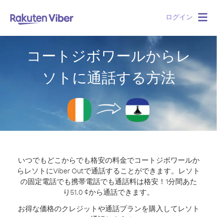
ログイン
Togg
navig
コートジボワールからレ
ソトに通話する方法
いつでもどこからでも格安の料金でコートジボワールか
らレソトにViber Outで通話することができます。
レソト
の固定電話でも携帯電話でも通話料は格安！1分間あた
り51.0 ¢から通話できます。
お得な価格のクレジットや通話プランを購入してレソト