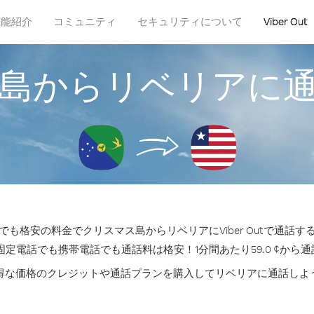
機能紹介
コミュニティ
セキュリティについて
Viber Out
島からリベリアに
も格安の料金でクリスマス島からリベリアにViber Outで通話
固定電話でも携帯電話でも通話料は格安！1分間あたり59.0 ¢から
得な価格のクレジットや通話プランを購入してリベリアに通話しよ