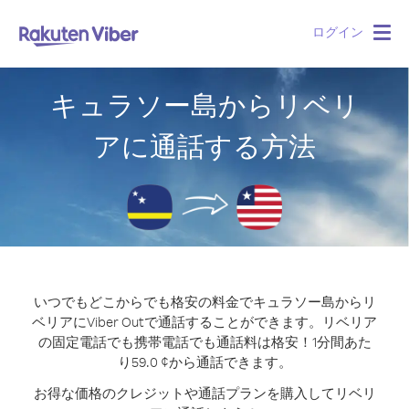
ログイン
Togg
navig
キュラソー島からリベリ
アに通話する方法
いつでもどこからでも格安の料金でキュラソー島からリ
ベリアにViber Outで通話することができます。
リベリア
の固定電話でも携帯電話でも通話料は格安！1分間あた
り59.0 ¢から通話できます。
お得な価格のクレジットや通話プランを購入してリベリ