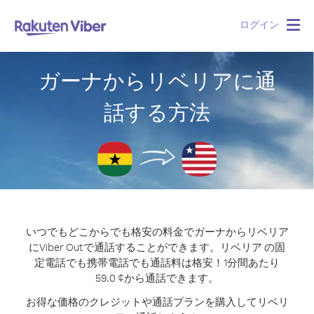
ログイン
Togg
navig
ガーナからリベリアに通
話する方法
いつでもどこからでも格安の料金でガーナからリベリア
にViber Outで通話することができます。
リベリア の固
定電話でも携帯電話でも通話料は格安！1分間あたり
59.0 ¢から通話できます。
お得な価格のクレジットや通話プランを購入してリベリ