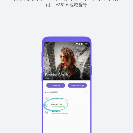
は、
+
+
231
地域番号