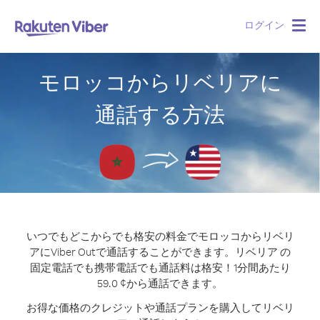
ログイン
Togg
navig
モロッコからリベリアに
通話する方法
いつでもどこからでも格安の料金でモロッコからリベリ
アにViber Outで通話することができます。
リベリア の
固定電話でも携帯電話でも通話料は格安！1分間あたり
59.0 ¢から通話できます。
お得な価格のクレジットや通話プランを購入してリベリ