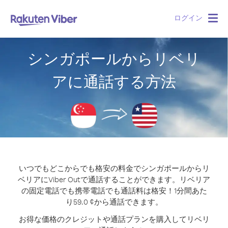
ログイン
Togg
navig
シンガポールからリベリ
アに通話する方法
いつでもどこからでも格安の料金でシンガポールからリ
ベリアにViber Outで通話することができます。
リベリア
の固定電話でも携帯電話でも通話料は格安！1分間あた
り59.0 ¢から通話できます。
お得な価格のクレジットや通話プランを購入してリベリ