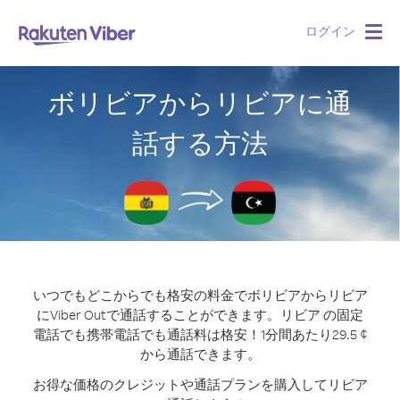
ログイン
Togg
navig
ボリビアからリビアに通
話する方法
いつでもどこからでも格安の料金でボリビアからリビア
にViber Outで通話することができます。
リビア の固定
電話でも携帯電話でも通話料は格安！1分間あたり29.5 ¢
から通話できます。
お得な価格のクレジットや通話プランを購入してリビア