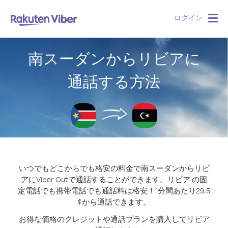
ログイン
Togg
navig
南スーダンからリビアに
通話する方法
いつでもどこからでも格安の料金で南スーダンからリビ
アにViber Outで通話することができます。
リビア の固
定電話でも携帯電話でも通話料は格安！1分間あたり29.5
¢から通話できます。
お得な価格のクレジットや通話プランを購入してリビア