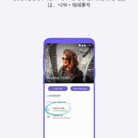
は、
+
+
218
地域番号