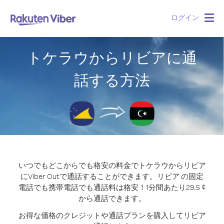
ログイン
Togg
navig
トケラウからリビアに通
話する方法
いつでもどこからでも格安の料金でトケラウからリビア
にViber Outで通話することができます。
リビア の固定
電話でも携帯電話でも通話料は格安！1分間あたり29.5 ¢
から通話できます。
お得な価格のクレジットや通話プランを購入してリビア