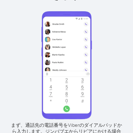
まず、通話先の電話番号をViberのダイアルパッドか
ら入力します。
ジンバブエからリビアにかける場合