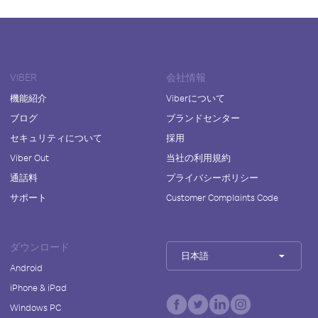
VIBER
会社情報
機能紹介
Viberについて
ブログ
ブランドセンター
セキュリティについて
採用
Viber Out
当社の利用規約
通話料
プライバシーポリシー
サポート
Customer Complaints Code
ダウンロード
日本語
Android
iPhone & iPad
Windows PC