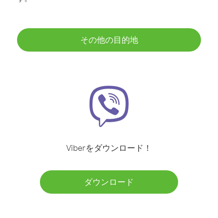
その他の目的地
Viberをダウンロード！
ダウンロード