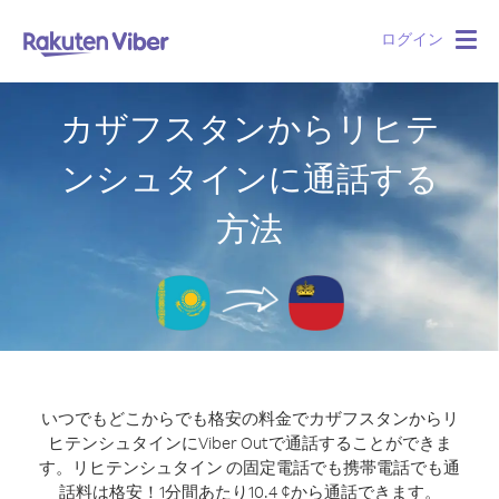
ログイン
Togg
navig
カザフスタンからリヒテ
ンシュタインに通話する
方法
いつでもどこからでも格安の料金でカザフスタンからリ
ヒテンシュタインにViber Outで通話することができま
す。
リヒテンシュタイン の固定電話でも携帯電話でも通
話料は格安！1分間あたり10.4 ¢から通話できます。